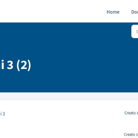
Home
Do
 3 (2)
Creato d
i 3
Creato d